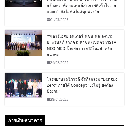
สร้างสรรค์คอนเทนต์สุขภาพที่เข้าใจง่าย
และเข้าถึงไลฟ์สไตล์ทุกช่วงวัย
01/03/2025
รพ.อาร์เอสยู อินเตอร์เนชั่นเนล ลงนาม
บ. พรีบิลท์ จํากัด (มหาชน) เปิดตัว VISTA
NEO MED โรงพยาบาลวิถีใหม่สำหรับ
อนาคต
24/02/2025
โรงพยาบาลวิภาวดี จัดกิจกรรม “Dengue
Zero” ภายใต้ Concept “ยิ่งไม่รู้ ยิ่งต้อง
ป้องกัน”
28/01/2025
การเงิน-ธนาคาร