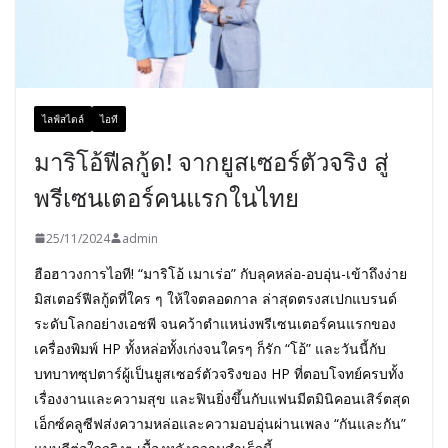
ไลฟ์สไตล์
ไอที
มาริโอ้ฟีลกู้ด! จากยูสเซอร์ตัวจริง สู่
พรีเซนเตอร์คนแรกในไทย
25/11/2024
admin
ฮือฮาวงการไอที! “มาริโอ้ เมาเร่อ” กับลุคหล่อ-อบอุ่น-เข้าถึงง่าย
มิสเตอร์ฟีลกู้ดที่ใคร ๆ ให้ใจตลอดกาล ล่าสุดตรงสเปกแบรนด์
ระดับโลกอย่างเอชพี จนคว้าตำแหน่งพรีเซนเตอร์คนแรกของ
เครื่องพิมพ์ HP ทั้งหล่อทั้งเก่งจนใครๆ ก็รัก “โอ้” และวันนี้กับ
บทบาทซุปตาร์ผู้เป็นยูสเซอร์ตัวจริงของ HP ที่ตอบโจทย์ครบทั้ง
เรื่องงานและความสุข และฟินยิ่งขึ้นกับแฟนมีตมินิคอนเสิร์ตสุด
เอ็กซ์คลูซีฟส่งความหล่อและความอบอุ่นผ่านเพลง “กันและกัน”