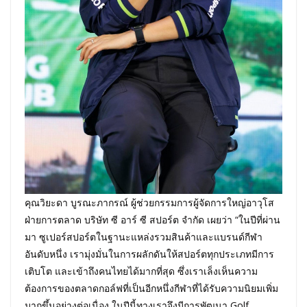
คุณวิยะดา บูรณะภากรณ์ ผู้ช่วยกรรมการผู้จัดการใหญ่อาวุโส
ฝ่ายการตลาด บริษัท ซี อาร์ ซี สปอร์ต จำกัด เผยว่า “ในปีที่ผ่าน
มา ซูเปอร์สปอร์ตในฐานะแหล่งรวมสินค้าและแบรนด์กีฬา
อันดับหนึ่ง เรามุ่งมั่นในการผลักดันให้สปอร์ตทุกประเภทมีการ
เติบโต และเข้าถึงคนไทยได้มากที่สุด ซึ่งเราเล็งเห็นความ
ต้องการของตลาดกอล์ฟที่เป็นอีกหนึ่งกีฬาที่ได้รับความนิยมเพิ่ม
มากขึ้นอย่างต่อเนื่อง ในปีนี้ทางเราจึงมีการพัฒนา Golf