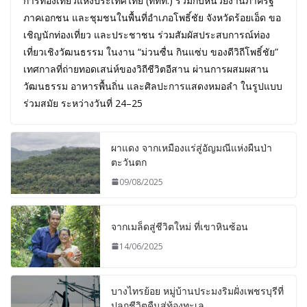
การท่องเที่ยวแห่งประเทศไทย (ททท.) ร่วมกับหน่วยงานภาครัฐ
ภาคเอกชน และชุมชนในพื้นที่อำเภอโพธิ์ชัย จังหวัดร้อยเอ็ด ขอ
เชิญนักท่องเที่ยว และประชาชน ร่วมสัมผัสประสบการณ์ท่อง
เที่ยวเชิงวัฒนธรรม ในงาน “ม่วนซื่น กินแซ่บ ของดีวิถีโพธิ์ชัย”
เทศกาลที่ถ่ายทอดเสน่ห์ของวิถีชีวิตอีสาน ผ่านการผสมผสาน
วัฒนธรรม อาหารพื้นถิ่น และศิลปะการแสดงหมอลำ ในรูปแบบ
ร่วมสมัย ระหว่างวันที่ 24–25
ผาแดง จากเหมืองแร่สู่อัญมณีแห่งผืนป่า
ตะวันตก
09/08/2025
จากเมล็ดสู่ชีวิตใหม่ ที่เขาหินซ้อน
14/06/2025
บางไทรย้อย หมู่บ้านประมงริมฝั่งเพชรบุรีที่
ปลุกชีวิตคืนสู่ท้องทะเล