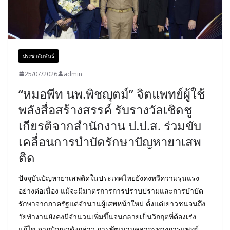
ประชาสัมพันธ์
25/07/2026
admin
“หมอพีท นพ.พิชญุตม์” จิตแพทย์ผู้ใช้
พลังสื่อสร้างสรรค์ รับรางวัลเชิดชู
เกียรติจากสำนักงาน ป.ป.ส. ร่วมขับ
เคลื่อนการบำบัดรักษาปัญหายาเสพ
ติด
ปัจจุบันปัญหายาเสพติดในประเทศไทยยังคงทวีความรุนแรง
อย่างต่อเนื่อง แม้จะมีมาตรการการปราบปรามและการบำบัด
รักษาจากภาครัฐแต่จำนวนผู้เสพหน้าใหม่ ตั้งแต่เยาวชนจนถึง
วัยทำงานยังคงมีจำนวนเพิ่มขึ้นจนกลายเป็นวิกฤตที่ต้องเร่ง
แก้ไข จากปัญหาดังกล่าว การพัฒนาบุคลากรทางการแพทย์