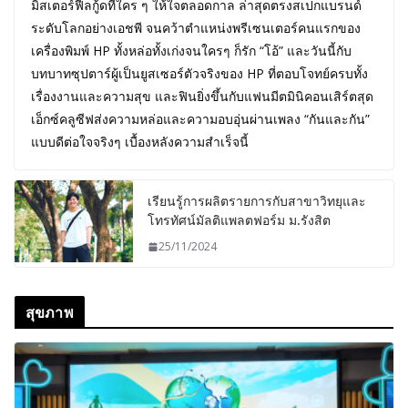
มิสเตอร์ฟีลกู้ดที่ใคร ๆ ให้ใจตลอดกาล ล่าสุดตรงสเปกแบรนด์
ระดับโลกอย่างเอชพี จนคว้าตำแหน่งพรีเซนเตอร์คนแรกของ
เครื่องพิมพ์ HP ทั้งหล่อทั้งเก่งจนใครๆ ก็รัก “โอ้” และวันนี้กับ
บทบาทซุปตาร์ผู้เป็นยูสเซอร์ตัวจริงของ HP ที่ตอบโจทย์ครบทั้ง
เรื่องงานและความสุข และฟินยิ่งขึ้นกับแฟนมีตมินิคอนเสิร์ตสุด
เอ็กซ์คลูซีฟส่งความหล่อและความอบอุ่นผ่านเพลง “กันและกัน”
แบบดีต่อใจจริงๆ เบื้องหลังความสำเร็จนี้
เรียนรู้การผลิตรายการกับสาขาวิทยุและ
โทรทัศน์มัลติแพลตฟอร์ม ม.รังสิต
25/11/2024
สุขภาพ