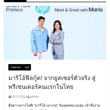
ไลฟ์สไตล์
ไอที
มาริโอ้ฟีลกู้ด! จากยูสเซอร์ตัวจริง สู่
พรีเซนเตอร์คนแรกในไทย
25/11/2024
admin
ฮือฮาวงการไอที! “มาริโอ้ เมาเร่อ” กับลุคหล่อ-อบอุ่น-เข้าถึงง่าย