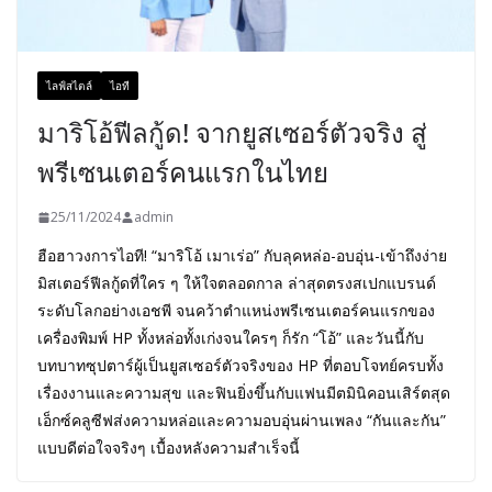
ไลฟ์สไตล์
ไอที
มาริโอ้ฟีลกู้ด! จากยูสเซอร์ตัวจริง สู่
พรีเซนเตอร์คนแรกในไทย
25/11/2024
admin
ฮือฮาวงการไอที! “มาริโอ้ เมาเร่อ” กับลุคหล่อ-อบอุ่น-เข้าถึงง่าย
มิสเตอร์ฟีลกู้ดที่ใคร ๆ ให้ใจตลอดกาล ล่าสุดตรงสเปกแบรนด์
ระดับโลกอย่างเอชพี จนคว้าตำแหน่งพรีเซนเตอร์คนแรกของ
เครื่องพิมพ์ HP ทั้งหล่อทั้งเก่งจนใครๆ ก็รัก “โอ้” และวันนี้กับ
บทบาทซุปตาร์ผู้เป็นยูสเซอร์ตัวจริงของ HP ที่ตอบโจทย์ครบทั้ง
เรื่องงานและความสุข และฟินยิ่งขึ้นกับแฟนมีตมินิคอนเสิร์ตสุด
เอ็กซ์คลูซีฟส่งความหล่อและความอบอุ่นผ่านเพลง “กันและกัน”
แบบดีต่อใจจริงๆ เบื้องหลังความสำเร็จนี้