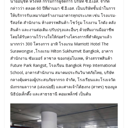
นายอนุชิต หวั่งหลี กรรมการผู้จัดการ บริษัท ซี.อี.เอส. จำกัด
กล่าวว่า ตลอด 60 ปีที่ผ่านมา ซี.อี.เอส. เป็นบริษัทชั้นนำในการ
ให้บริการรับเหมาก่อสร้างงานอาคารทุกประเภท เช่น โรงแรม-
รีสอร์ต สำนักงาน ห้างสรรพสินค้า-โชว์รูม โรงงาน โกดัง คลัง
สินค้า และงานต่อเติม-ปรับปรุงและอื่นๆ ด้วยทีมงานมืออาชีพ
โดยได้รับความไว้วางใจให้ก่อสร้างโครงการที่สำคัญมาแล้ว
มากกว่า 300 โครงการ อาทิ โรงแรม Marriott Hotel The
Surawongse ,โรงแรม Hilton Sukhumvit Bangkok, อาคาร
สำนักงาน ซัมเมอร์ ลาซาล ของกลุ่มไบเทค, ห้างสรรพสินค้า
Future Park Rangsit, โรงเรียน Bangkok Prep International
School, อาคารสำนักงาน สมาคมประกันวินาศภัยไทย, บริษัท
กลางคุ้มครองผู้ประสบภัยจากรถ จำกัด, โรงเรียนและโรงเจวัด
มังกรกมลาวาส (เล่งเน่ยยี่) และศาลเจ้าไต้ฮงกง (สาทร) ของมูล
นิธิป่อเต็กตึ๊ง และสาธรธานี คอมเพล็กซ์ เป็นต้น