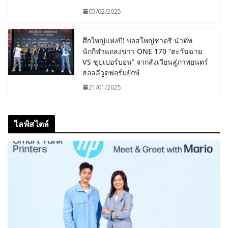
05/02/2025
ศึกใหญ่แห่งปี! บอสใหญ่ชาตรี นำทัพ
นักกีฬาแถลงข่าว ONE 170 “ตะวันฉาย
VS ซุปเปอร์บอน” จากสังเวียนสู่ภาพยนตร์
ฮอลลีวูดฟอร์มยักษ์
21/01/2025
ไลฟ์สไตล์