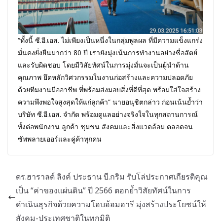
“ทั้งนี้ ซี.อี.เอส. ไม่เพียงเป็นหนึ่งในกลุ่มพูลผล ที่มีความแข็งแกร่ง
มั่นคงยั่งยืนมากว่า 80 ปี เรายังมุ่งเน้นการทำงานอย่างซื่อสัตย์
และรับผิดชอบ โดยมีวิสัยทัศน์ในการมุ่งมั่นจะเป็นผู้นำด้าน
คุณภาพ ยึดหลักวิศวกรรมในงานก่อสร้างและความปลอดภัย
ด้วยทีมงานมืออาชีพ ที่พร้อมส่งมอบสิ่งที่ดีที่สุด พร้อมใส่ใจสร้าง
ความพึงพอใจสูงสุดให้แก่ลูกค้า” นายอนุชิตกล่าว ก่อนเน้นย้ำว่า
บริษัท ซี.อี.เอส. จำกัด พร้อมดูแลอย่างจริงใจในทุกสถานการณ์
ทั้งต่อพนักงาน ลูกค้า ชุมชน สังคมและสิ่งแวดล้อม ตลอดจน
ซัพพลายเออร์และคู่ค้าทุกคน
ดร.ฮาราลด์ ลิงค์ ประธาน บี.กริม รับโล่ประกาศเกียรติคุณ
เป็น “ค่าของแผ่นดิน” ปี 2566 ตอกย้ำวิสัยทัศน์ในการ
ดำเนินธุรกิจด้วยความโอบอ้อมอารี มุ่งสร้างประโยชน์ให้
สังคม-ประเทศชาติในทุกมิติ