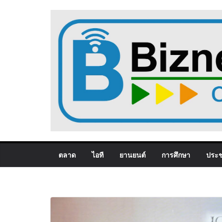
Skip
to
content
ตลาด
ไอที
ยานยนต์
การศึกษา
ประช