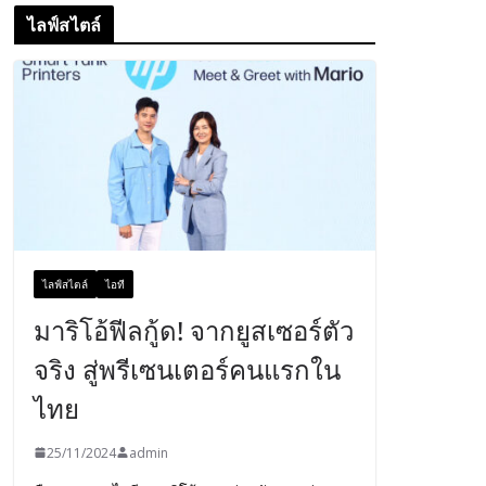
ไลฟ์สไตล์
ไลฟ์สไตล์
ไอที
มาริโอ้ฟีลกู้ด! จากยูสเซอร์ตัว
จริง สู่พรีเซนเตอร์คนแรกใน
ไทย
25/11/2024
admin