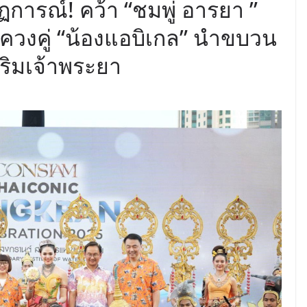
ารณ์! คว้า “ชมพู่ อารยา ”
ควงคู่ “น้องแอบิเกล” นำขบวน
ริมเจ้าพระยา