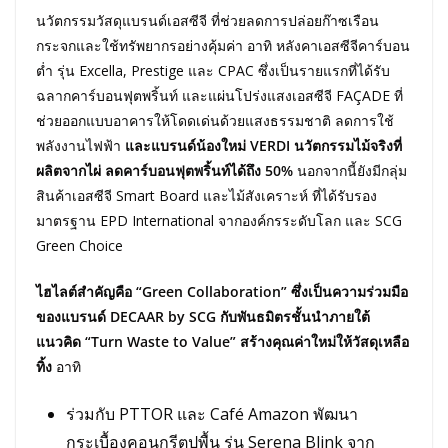
นวัตกรรมวัสดุแบรนด์เอสซีจี ที่ช่วยลดการปล่อยก๊าซเรือน
กระจกและใช้ทรัพยากรอย่างคุ้มค่า อาทิ หลังคาเอสซีจีคาร์บอน
ต่ำ รุ่น Excella, Prestige และ CPAC ซึ่งเป็นรายแรกที่ได้รับ
ฉลากคาร์บอนฟุตพริ้นท์ และแผ่นโปร่งแสงเอสซีจี FAÇADE ที่
ช่วยออกแบบอาคารให้โดดเด่นด้วยแสงธรรมชาติ ลดการใช้
พลังงานไฟฟ้า
และแบรนด์น้องใหม่
VERDI นวัตกรรมไม้จริงที่
ผลิตจากไผ่ ลดคาร์บอนฟุตพริ้นท์ได้ถึง 50%
นอกจากนี้ยังมีกลุ่ม
สินค้าเอสซีจี Smart Board และไม้สังเคราะห์ ที่ได้รับรอง
มาตรฐาน EPD International จากองค์กรระดับโลก และ SCG
Green Choice
ไฮไลต์สำคัญคือ “
Green Collaboration” ซึ่งเป็นความร่วมมือ
ของแบรนด์ DECAAR by SCG กับพันธมิตรชั้นนำภายใต้
แนวคิด “Turn Waste to Value” สร้างคุณค่าใหม่ให้วัสดุเหลือ
ทิ้ง
อาทิ
ร่วมกับ PTTOR และ Café Amazon พัฒนา
กระเบื้องคอนกรีตปูพื้น รุ่น Serena Blink จาก