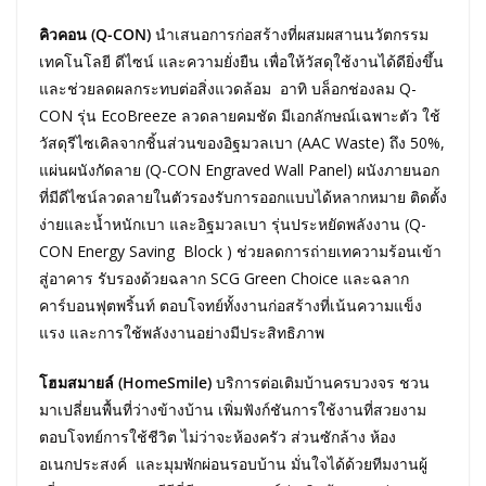
คิวคอน (
Q-CON)
นำเสนอการก่อสร้างที่ผสมผสานนวัตกรรม
เทคโนโลยี ดีไซน์ และความยั่งยืน เพื่อให้วัสดุใช้งานได้ดียิ่งขึ้น
และช่วยลดผลกระทบต่อสิ่งแวดล้อม อาทิ บล็อกช่องลม Q-
CON รุ่น EcoBreeze ลวดลายคมชัด มีเอกลักษณ์เฉพาะตัว ใช้
วัสดุรีไซเคิลจากชิ้นส่วนของอิฐมวลเบา (AAC Waste) ถึง 50%,
แผ่นผนังกัดลาย (Q-CON Engraved Wall Panel) ผนังภายนอก
ที่มีดีไซน์ลวดลายในตัวรองรับการออกแบบได้หลากหมาย ติดตั้ง
ง่ายและน้ำหนักเบา และอิฐมวลเบา รุ่นประหยัดพลังงาน (Q-
CON Energy Saving Block ) ช่วยลดการถ่ายเทความร้อนเข้า
สู่อาคาร รับรองด้วยฉลาก SCG Green Choice และฉลาก
คาร์บอนฟุตพริ้นท์ ตอบโจทย์ทั้งงานก่อสร้างที่เน้นความแข็ง
แรง และการใช้พลังงานอย่างมีประสิทธิภาพ
โฮมสมายล์ (
HomeSmile)
บริการต่อเติมบ้านครบวงจร ชวน
มาเปลี่ยนพื้นที่ว่างข้างบ้าน เพิ่มฟังก์ชันการใช้งานที่สวยงาม
ตอบโจทย์การใช้ชีวิต ไม่ว่าจะห้องครัว ส่วนซักล้าง ห้อง
อเนกประสงค์ และมุมพักผ่อนรอบบ้าน มั่นใจได้ด้วยทีมงานผู้