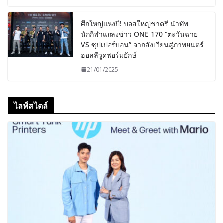
ศึกใหญ่แห่งปี! บอสใหญ่ชาตรี นำทัพ
นักกีฬาแถลงข่าว ONE 170 “ตะวันฉาย
VS ซุปเปอร์บอน” จากสังเวียนสู่ภาพยนตร์
ฮอลลีวูดฟอร์มยักษ์
21/01/2025
ไลฟ์สไตล์