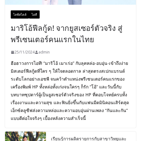
ไลฟ์สไตล์
ไอที
มาริโอ้ฟีลกู้ด! จากยูสเซอร์ตัวจริง สู่
พรีเซนเตอร์คนแรกในไทย
25/11/2024
admin
ฮือฮาวงการไอที! “มาริโอ้ เมาเร่อ” กับลุคหล่อ-อบอุ่น-เข้าถึงง่าย
มิสเตอร์ฟีลกู้ดที่ใคร ๆ ให้ใจตลอดกาล ล่าสุดตรงสเปกแบรนด์
ระดับโลกอย่างเอชพี จนคว้าตำแหน่งพรีเซนเตอร์คนแรกของ
เครื่องพิมพ์ HP ทั้งหล่อทั้งเก่งจนใครๆ ก็รัก “โอ้” และวันนี้กับ
บทบาทซุปตาร์ผู้เป็นยูสเซอร์ตัวจริงของ HP ที่ตอบโจทย์ครบทั้ง
เรื่องงานและความสุข และฟินยิ่งขึ้นกับแฟนมีตมินิคอนเสิร์ตสุด
เอ็กซ์คลูซีฟส่งความหล่อและความอบอุ่นผ่านเพลง “กันและกัน”
แบบดีต่อใจจริงๆ เบื้องหลังความสำเร็จนี้
เรียนรู้การผลิตรายการกับสาขาวิทยุและ