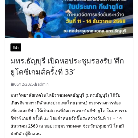
กีฬา
มทร.ธัญบุรี เปิดหอประชุมรองรับ ‘ศึก
ยูโดซีเกมส์ครั้งที่ 33’
06/12/2025
admin
มหาวิทยาลัยเทคโนโลยีราชมงคลธัญบุรี (มทร.ธัญบุรี) ได้รับ
เกียรติจากการกีฬาแห่งประเทศไทย (กกท.) กระทรวงการท่อง
เที่ยวและกีฬา ให้เป็นสถานที่จัดการแข่งขันกีฬายูโด ในมหกรรม
กีฬาซีเกมส์ ครั้งที่ 33 โดยกำหนดจัดขึ้นระหว่างวันที่ 11 – 14
ธันวาคม 2568 ณ หอประชุมราชมงคล จังหวัดปทุมธานี โดยมี
นักกีฬา ผู้ฝึกสอน