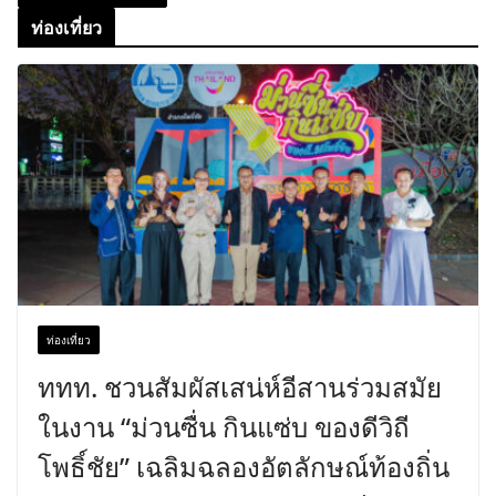
ท่องเที่ยว
ท่องเที่ยว
ททท. ชวนสัมผัสเสน่ห์อีสานร่วมสมัย
ในงาน “ม่วนซื่น กินแซ่บ ของดีวิถี
โพธิ์ชัย” เฉลิมฉลองอัตลักษณ์ท้องถิ่น