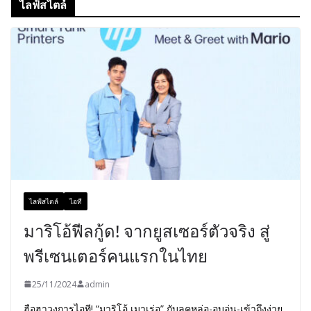
ไลฟ์สไตล์
ไลฟ์สไตล์
ไอที
มาริโอ้ฟีลกู้ด! จากยูสเซอร์ตัวจริง สู่
พรีเซนเตอร์คนแรกในไทย
25/11/2024
admin
ฮือฮาวงการไอที! “มาริโอ้ เมาเร่อ” กับลุคหล่อ-อบอุ่น-เข้าถึงง่าย