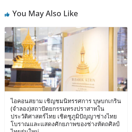
You May Also Like
ไอคอนสยาม เชิญชมนิทรรศการ บุษบกเกริน
(จำลอง)สถาปัตยกรรมทรงปราสาทใน
ประวัติศาสตร์ไทย เชิดชูภูมิปัญญาช่างไทย
โบราณและแสดงศักยภาพของช่างหัตถศิลป์
ไทยรุ่นใหม่