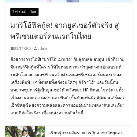
ไลฟ์สไตล์
ไอที
มาริโอ้ฟีลกู้ด! จากยูสเซอร์ตัวจริง สู่
พรีเซนเตอร์คนแรกในไทย
25/11/2024
admin
ฮือฮาวงการไอที! “มาริโอ้ เมาเร่อ” กับลุคหล่อ-อบอุ่น-เข้าถึงง่าย
มิสเตอร์ฟีลกู้ดที่ใคร ๆ ให้ใจตลอดกาล ล่าสุดตรงสเปกแบรนด์
ระดับโลกอย่างเอชพี จนคว้าตำแหน่งพรีเซนเตอร์คนแรกของ
เครื่องพิมพ์ HP ทั้งหล่อทั้งเก่งจนใครๆ ก็รัก “โอ้” และวันนี้กับ
บทบาทซุปตาร์ผู้เป็นยูสเซอร์ตัวจริงของ HP ที่ตอบโจทย์ครบทั้ง
เรื่องงานและความสุข และฟินยิ่งขึ้นกับแฟนมีตมินิคอนเสิร์ตสุด
เอ็กซ์คลูซีฟส่งความหล่อและความอบอุ่นผ่านเพลง “กันและกัน”
แบบดีต่อใจจริงๆ เบื้องหลังความสำเร็จนี้
เรียนรู้การผลิตรายการกับสาขาวิทยุและ