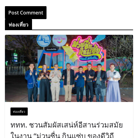
ท่องเที่ยว
ท่องเที่ยว
ททท. ชวนสัมผัสเสน่ห์อีสานร่วมสมัย
ในงาน “ม่วนซื่น กินแซ่บ ของดีวิถี