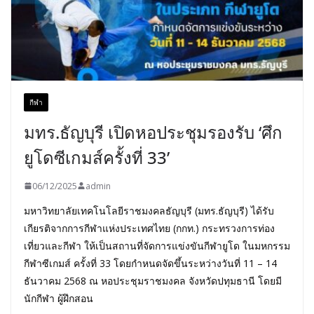
กีฬา
มทร.ธัญบุรี เปิดหอประชุมรองรับ ‘ศึก
ยูโดซีเกมส์ครั้งที่ 33’
06/12/2025
admin
มหาวิทยาลัยเทคโนโลยีราชมงคลธัญบุรี (มทร.ธัญบุรี) ได้รับ
เกียรติจากการกีฬาแห่งประเทศไทย (กกท.) กระทรวงการท่อง
เที่ยวและกีฬา ให้เป็นสถานที่จัดการแข่งขันกีฬายูโด ในมหกรรม
กีฬาซีเกมส์ ครั้งที่ 33 โดยกำหนดจัดขึ้นระหว่างวันที่ 11 – 14
ธันวาคม 2568 ณ หอประชุมราชมงคล จังหวัดปทุมธานี โดยมี
นักกีฬา ผู้ฝึกสอน