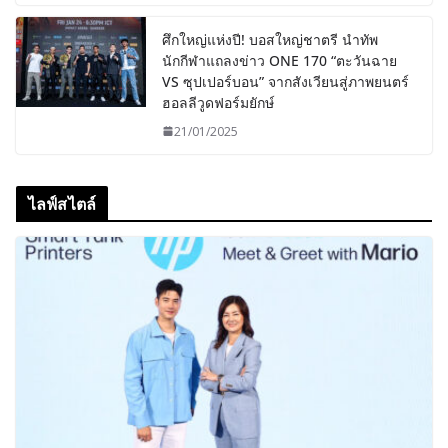
ศึกใหญ่แห่งปี! บอสใหญ่ชาตรี นำทัพ
นักกีฬาแถลงข่าว ONE 170 “ตะวันฉาย
VS ซุปเปอร์บอน” จากสังเวียนสู่ภาพยนตร์
ฮอลลีวูดฟอร์มยักษ์
21/01/2025
ไลฟ์สไตล์