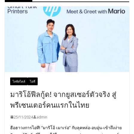
ไลฟ์สไตล์
ไอที
มาริโอ้ฟีลกู้ด! จากยูสเซอร์ตัวจริง สู่
พรีเซนเตอร์คนแรกในไทย
25/11/2024
admin
ฮือฮาวงการไอที! “มาริโอ้ เมาเร่อ” กับลุคหล่อ-อบอุ่น-เข้าถึงง่าย