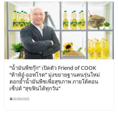
“น้ำมันพืชกุ๊ก” เปิดตัว Friend of COOK
“ต้าห์อู๋-ออฟโรด” มุ่งขยายฐานคนรุ่นใหม่
ตอกย้ำน้ำมันพืชเพื่อสุขภาพ ภายใต้คอน
เซ็ปต์ “สุขฟินได้ทุกวัน”
02/06/2025