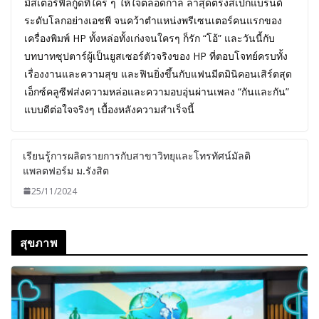
มิสเตอร์ฟีลกู้ดที่ใคร ๆ ให้ใจตลอดกาล ล่าสุดตรงสเปกแบรนด์
ระดับโลกอย่างเอชพี จนคว้าตำแหน่งพรีเซนเตอร์คนแรกของ
เครื่องพิมพ์ HP ทั้งหล่อทั้งเก่งจนใครๆ ก็รัก “โอ้” และวันนี้กับ
บทบาทซุปตาร์ผู้เป็นยูสเซอร์ตัวจริงของ HP ที่ตอบโจทย์ครบทั้ง
เรื่องงานและความสุข และฟินยิ่งขึ้นกับแฟนมีตมินิคอนเสิร์ตสุด
เอ็กซ์คลูซีฟส่งความหล่อและความอบอุ่นผ่านเพลง “กันและกัน”
แบบดีต่อใจจริงๆ เบื้องหลังความสำเร็จนี้
เรียนรู้การผลิตรายการกับสาขาวิทยุและโทรทัศน์มัลติ
แพลตฟอร์ม ม.รังสิต
25/11/2024
สุขภาพ