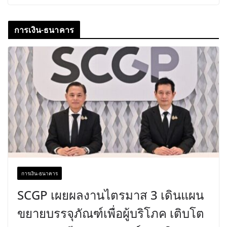
การเงิน-ธนาคาร
การเงิน-ธนาคาร
SCGP เผยผลงานไตรมาส 3 เดินแผน
ขยายบรรจุภัณฑ์เพื่อผู้บริโภค เติบโต