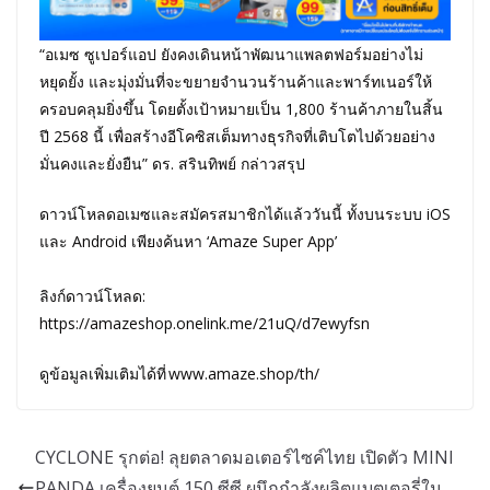
“อเมซ ซูเปอร์แอป ยังคงเดินหน้าพัฒนาแพลตฟอร์มอย่างไม่
หยุดยั้ง และมุ่งมั่นที่จะขยายจำนวนร้านค้าและพาร์ทเนอร์ให้
ครอบคลุมยิ่งขึ้น โดยตั้งเป้าหมายเป็น 1,800 ร้านค้าภายในสิ้น
ปี 2568 นี้ เพื่อสร้างอีโคซิสเต็มทางธุรกิจที่เติบโตไปด้วยอย่าง
มั่นคงและยั่งยืน” ดร. สรินทิพย์ กล่าวสรุป
ดาวน์โหลดอเมซและสมัครสมาชิกได้แล้ววันนี้ ทั้งบนระบบ iOS
​​และ Android เพียงค้นหา ‘Amaze Super App’​
ลิงก์ดาวน์โหลด:
https://amazeshop.onelink.me/21uQ/d7ewyfsn ​​
ดูข้อมูลเพิ่มเติมได้ที่ ​www.amaze.shop/th/
CYCLONE รุกต่อ! ลุยตลาดมอเตอร์ไซค์ไทย เปิดตัว MINI
PANDA เครื่องยนต์ 150 ซีซี ผนึกกำลังผลิตแบตเตอรี่ใน