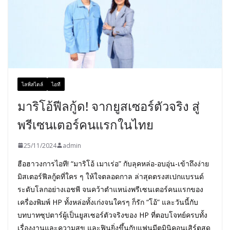
ไลฟ์สไตล์
ไอที
มาริโอ้ฟีลกู้ด! จากยูสเซอร์ตัวจริง สู่
พรีเซนเตอร์คนแรกในไทย
25/11/2024
admin
ฮือฮาวงการไอที! “มาริโอ้ เมาเร่อ” กับลุคหล่อ-อบอุ่น-เข้าถึงง่าย
มิสเตอร์ฟีลกู้ดที่ใคร ๆ ให้ใจตลอดกาล ล่าสุดตรงสเปกแบรนด์
ระดับโลกอย่างเอชพี จนคว้าตำแหน่งพรีเซนเตอร์คนแรกของ
เครื่องพิมพ์ HP ทั้งหล่อทั้งเก่งจนใครๆ ก็รัก “โอ้” และวันนี้กับ
บทบาทซุปตาร์ผู้เป็นยูสเซอร์ตัวจริงของ HP ที่ตอบโจทย์ครบทั้ง
เรื่องงานและความสุข และฟินยิ่งขึ้นกับแฟนมีตมินิคอนเสิร์ตสุด