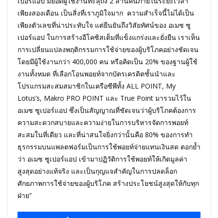
เปอร์แอป มียอดผู้ใช้งานทะลุถึง 2 ล้านคนภายในระยะเวลา
เพียงสองเดือน เป็นสิ่งที่เราภูมิใจมาก ความสำเร็จนี้ไม่ได้เป็น
เพียงตัวเลขที่น่าประทับใจ แต่ยืนยันถึงวิสัยทัศน์ของ อเมซ ซู
เปอร์แอป ในการสร้างอีโคซิสเต็มที่แข็งแกร่งและยั่งยืน เราเห็น
การเปลี่ยนแปลงพฤติกรรมการใช้จ่ายของผู้บริโภคอย่างชัดเจน
โดยมีผู้ใช้งานกว่า 400,000 คน หรือคิดเป็น 20% ของฐานผู้ใช้
งานทั้งหมด ที่เลือกโอนพอยท์จากบัตรเครดิตชั้นนำและ
โปรแกรมสะสมสมาชิกในเครือซีพีทั้ง ALL POINT, My
Lotus’s, Makro PRO POINT และ True Point มารวมไว้ใน
อเมซ ซูเปอร์แอป ซึ่งเป็นสัญญาณที่ชัดเจนว่าผู้บริโภคต้องการ
ความสะดวกสบายและความง่ายในการบริหารจัดการพอยท์
สะสมในที่เดียว และที่น่าสนใจยิ่งกว่านั้นคือ 80% ของการทำ
ธุรกรรมบนแพลตฟอร์มเป็นการใช้พอยท์จ่ายแทนเงินสด ตอกย้ำ
ว่า อเมซ ซูเปอร์แอป เข้ามาปฏิวัติการใช้พอยท์ให้เกิดมูลค่า
สูงสุดอย่างแท้จริง และเป็นกุญแจสำคัญในการปลดล็อก
ศักยภาพการใช้จ่ายของผู้บริโภค สร้างประโยชน์สูงสุดให้กับทุก
ฝ่าย”