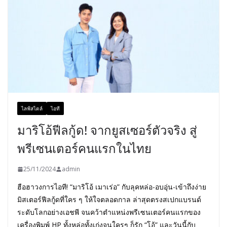
ไลฟ์สไตล์
ไอที
มาริโอ้ฟีลกู้ด! จากยูสเซอร์ตัวจริง สู่
พรีเซนเตอร์คนแรกในไทย
25/11/2024
admin
ฮือฮาวงการไอที! “มาริโอ้ เมาเร่อ” กับลุคหล่อ-อบอุ่น-เข้าถึงง่าย
มิสเตอร์ฟีลกู้ดที่ใคร ๆ ให้ใจตลอดกาล ล่าสุดตรงสเปกแบรนด์
ระดับโลกอย่างเอชพี จนคว้าตำแหน่งพรีเซนเตอร์คนแรกของ
เครื่องพิมพ์ HP ทั้งหล่อทั้งเก่งจนใครๆ ก็รัก “โอ้” และวันนี้กับ