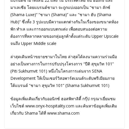
แบรนด์ชามาทั้งสิ้น 22 แห่ง ใน ประเทศไทย จีน ฮ่องกง และ
มาเลเซีย โดยแบรนด์ชามา จะถูกแบ่งออกเป็น “ชามา ลักซ์
(Shama Luxe)” “ชามา (Shama)” และ ”ชามา ฮับ (Shama
Hub)” ซึ่งทั้ง 3 รูปแบบมีความแตกต่างกันในเรื่องของขนาดห้อง
พัก ทำเล และการออกแบบตกแต่ง เพื่อตอบสนองต่อความ
ต้องการที่หลากหลายของกลุ่มลูกค้าตั้งแต่ระดับ Upper Upscale
จนถึง Upper Middle scale
ล่าสุดเดินหน้าขยายชามาในไทย ล่าสุดได้ลงนามความร่วมมือ
อย่างเป็นทางการในการปรับปรุงโครงการ “ปีติ สุขุมวิท 101”
(Piti Sukhumvit 101) หนึ่งในโครงการเด่นจาก SENA
Development ให้เป็นเซอร์วิสอพาร์ตเมนต์ระดับพรีเมียมภาย
ใต้แบรนด์ “ชามา สุขุมวิท 101” (Shama Sukhumvit 101)
ข้อมูลเพิ่มเติมเกี่ยวกับออนิกซ์ ฮอสพิทาลิตี้ กรุ๊ป กรุณาเยี่ยมชม
เว็บไซต์ www.onyx-hospitality.com และค้นหาข้อมูลเพิ่มเติม
เกี่ยวกับ Shama ได้ที่ www.shama.com