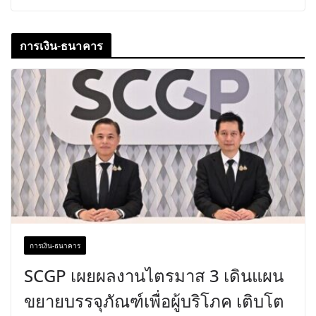
การเงิน-ธนาคาร
การเงิน-ธนาคาร
SCGP เผยผลงานไตรมาส 3 เดินแผน
ขยายบรรจุภัณฑ์เพื่อผู้บริโภค เติบโต