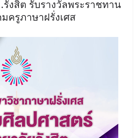
ม.รังสิต รับรางวัลพระราชทาน
มครูภาษาฝรั่งเศส