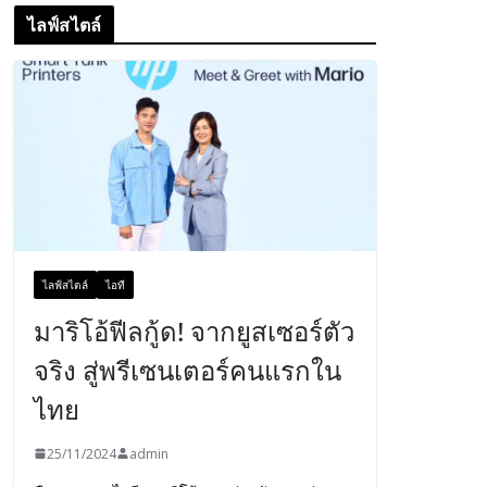
ไลฟ์สไตล์
ไลฟ์สไตล์
ไอที
มาริโอ้ฟีลกู้ด! จากยูสเซอร์ตัว
จริง สู่พรีเซนเตอร์คนแรกใน
ไทย
25/11/2024
admin