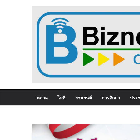
Skip
to
content
ตลาด
ไอที
ยานยนต์
การศึกษา
ประช