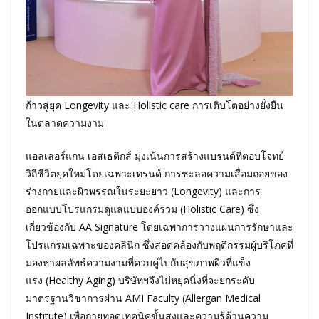
ก้าวสู่ยุค Longevity และ Holistic care การเติบโตอย่างยั่งยืน
ในตลาดความงาม
แอลเลอร์แกน เอสเธติกส์ มุ่งเน้นการสร้างแบรนด์ที่ตอบโจทย์
วิถีชีวิตยุคใหม่โดยเฉพาะเทรนด์ การชะลอความเสื่อมถอยของ
ร่างกายและผิวพรรณในระยะยาว (Longevity) และการ
ออกแบบโปรแกรมดูแลแบบองค์รวม (Holistic Care) ซึ่ง
เกี่ยวข้องกับ AA Signature โดยเฉพาการวางแผนการรักษาและ
โปรแกรมเฉพาะของคลินิก ซึ่งสอดคล้องกับพฤติกรรมผู้บริโภคที่
มองหาผลลัพธ์ความงามที่ควบคู่ไปกับสุขภาพผิวที่แข็ง
แรง (Healthy Aging) บริษัทฯจึงไม่หยุดนิ่งที่จะยกระดับ
มาตรฐานวิชาการผ่าน AMI Faculty (Allergan Medical
Institute) เพื่อถ่ายทอดเทคนิคขั้นสูงและความรู้ด้านความ