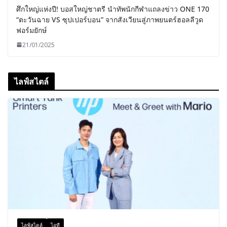
ศึกใหญ่แห่งปี! บอสใหญ่ชาตรี นำทัพนักกีฬาแถลงข่าว ONE 170
“ตะวันฉาย VS ซุปเปอร์บอน” จากสังเวียนสู่ภาพยนตร์ฮอลลีวูด
ฟอร์มยักษ์
21/01/2025
ไลฟ์สไตล์
ไลฟ์สไตล์
ไอที