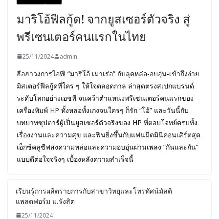
มาริโอ้ฟีลกู้ด! จากยูสเซอร์ตัวจริง สู่
พรีเซนเตอร์คนแรกในไทย
25/11/2024
admin
ฮือฮาวงการไอที! “มาริโอ้ เมาเร่อ” กับลุคหล่อ-อบอุ่น-เข้าถึงง่าย
มิสเตอร์ฟีลกู้ดที่ใคร ๆ ให้ใจตลอดกาล ล่าสุดตรงสเปกแบรนด์
ระดับโลกอย่างเอชพี จนคว้าตำแหน่งพรีเซนเตอร์คนแรกของ
เครื่องพิมพ์ HP ทั้งหล่อทั้งเก่งจนใครๆ ก็รัก “โอ้” และวันนี้กับ
บทบาทซุปตาร์ผู้เป็นยูสเซอร์ตัวจริงของ HP ที่ตอบโจทย์ครบทั้ง
เรื่องงานและความสุข และฟินยิ่งขึ้นกับแฟนมีตมินิคอนเสิร์ตสุด
เอ็กซ์คลูซีฟส่งความหล่อและความอบอุ่นผ่านเพลง “กันและกัน”
แบบดีต่อใจจริงๆ เบื้องหลังความสำเร็จนี้
เรียนรู้การผลิตรายการกับสาขาวิทยุและโทรทัศน์มัลติ
แพลตฟอร์ม ม.รังสิต
25/11/2024