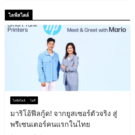
ไลฟ์สไตล์
ไลฟ์สไตล์
ไอที
มาริโอ้ฟีลกู้ด! จากยูสเซอร์ตัวจริง สู่
พรีเซนเตอร์คนแรกในไทย