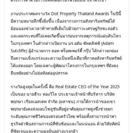
งานประกาศผลรางวัล Dot Property Thailand Awards ในปีนี้
มีความหมายลึกซึ้งยิ่งขึ้น เนื่องจากวงการอสังหาริมทรัพย์ได้
ย้อนมองช่วงเวลาท้าทายที่เต็มไปด้วยภาวะเศรษฐกิจชะลอตัว
และผลกระทบที่ไม่เคยเกิดขึ้นมาก่อนจากเหตุการณ์แผ่นดินไหว
ในกรุงเทพฯ ในคำกล่าวเปิดงาน มร.อดัม ซัทคลิฟฟ์ (Adam
Sutcliffe) ผู้อำนวยการ ดอท พร็อพเพอร์ตี้ กรุ๊ป ได้กล่าวยกย่อง
ถึงความแข็งแกร่งและความเป็นหนึ่งเดียวที่ภาคอสังหาริมทรัพย์
ได้แสดงออก โดยเฉพาะผู้พัฒนาโครงการในกรุงเทพฯ ที่ยังคง
ยืนหยัดอย่างไม่ย่อท้อต่ออุปสรรค
รางวัลสูงสุดในครั้งนี้ คือ Real Estate CEO of the Year 2025
เป็นของ นายธีระ ทองวิไล ประธานเจ้าหน้าที่บริหาร บริษัท
พฤกษา เรียลเอสเตท จำกัด (มหาชน) ภายใต้การนำของเขา
พฤกษายังคงส่งมอบโซลูชันที่อยู่อาศัยคุณภาพสูงซึ่งช่วยยก
ระดับคุณภาพชีวิตของครอบครัวไทย พร้อมทั้งสามารถนำพา
ธุรกิจฝ่าฟันสถานการณ์ที่ซับซ้อนและไม่แน่นอน ด้วยวิสัยทัศน์
ที่ชัดเจนและความมุ่งมั่นอย่างแรงกล้า