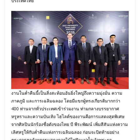
ประเทศไทย
งานในค่ำคืนนี้เป็นสิ่งสะท้อนอันยิ่งใหญ่ถึงความมุ่งมั่น ความ
ภาคภูมิ และการเฉลิมฉลอง โดยมีแขกผู้ทรงเกียรติมากกว่า
400 ท่านจากทั่วประเทศเข้าร่วมงาน ท่ามกลางบรรยากาศ
หรูหราและความบันเทิง ไฮไลต์ของงานคือการแสดงสุดพิเศษ
จากศิลปินนักร้องชื่อดังของไทย บี พีระพัฒน์ เพิ่มสีสันแห่งความ
เลิศหรูให้กับค่ำคืนแห่งการเฉลิมฉลอง ก่อนจะปิดท้ายอย่าง
ตระการตาด้วยการแสดงดอกไม้ไฟริมแม่น้ำเจ้าพระยา