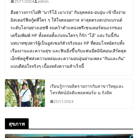
25/11/2024
admin
ฮือฮาวงการไอที! “มาริโอ้ เมาเร่อ” กับลุคหล่อ-อบอุ่น-เข้าถึงง่าย
มิสเตอร์ฟีลกู้ดที่ใคร ๆ ให้ใจตลอดกาล ล่าสุดตรงสเปกแบรนด์
ระดับโลกอย่างเอชพี จนคว้าตำแหน่งพรีเซนเตอร์คนแรกของ
เครื่องพิมพ์ HP ทั้งหล่อทั้งเก่งจนใครๆ ก็รัก “โอ้” และวันนี้กับ
บทบาทซุปตาร์ผู้เป็นยูสเซอร์ตัวจริงของ HP ที่ตอบโจทย์ครบทั้ง
เรื่องงานและความสุข และฟินยิ่งขึ้นกับแฟนมีตมินิคอนเสิร์ตสุด
เอ็กซ์คลูซีฟส่งความหล่อและความอบอุ่นผ่านเพลง “กันและกัน”
แบบดีต่อใจจริงๆ เบื้องหลังความสำเร็จนี้
เรียนรู้การผลิตรายการกับสาขาวิทยุและ
โทรทัศน์มัลติแพลตฟอร์ม ม.รังสิต
25/11/2024
สุขภาพ