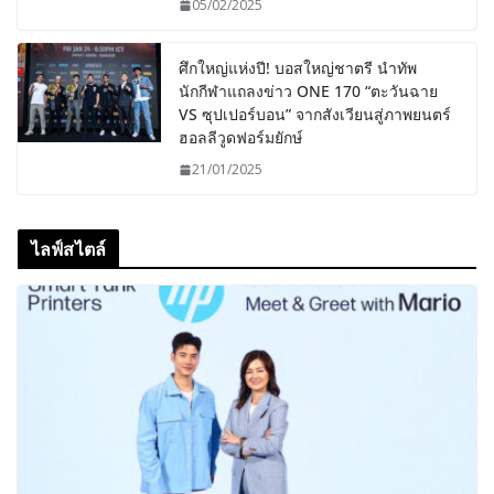
05/02/2025
ศึกใหญ่แห่งปี! บอสใหญ่ชาตรี นำทัพ
นักกีฬาแถลงข่าว ONE 170 “ตะวันฉาย
VS ซุปเปอร์บอน” จากสังเวียนสู่ภาพยนตร์
ฮอลลีวูดฟอร์มยักษ์
21/01/2025
ไลฟ์สไตล์