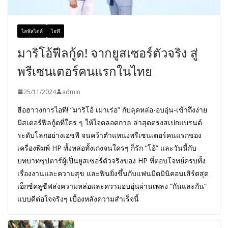
ไลฟ์สไตล์
ไอที
มาริโอ้ฟีลกู้ด! จากยูสเซอร์ตัวจริง สู่
พรีเซนเตอร์คนแรกในไทย
25/11/2024
admin
ฮือฮาวงการไอที! “มาริโอ้ เมาเร่อ” กับลุคหล่อ-อบอุ่น-เข้าถึงง่าย
มิสเตอร์ฟีลกู้ดที่ใคร ๆ ให้ใจตลอดกาล ล่าสุดตรงสเปกแบรนด์
ระดับโลกอย่างเอชพี จนคว้าตำแหน่งพรีเซนเตอร์คนแรกของ
เครื่องพิมพ์ HP ทั้งหล่อทั้งเก่งจนใครๆ ก็รัก “โอ้” และวันนี้กับ
บทบาทซุปตาร์ผู้เป็นยูสเซอร์ตัวจริงของ HP ที่ตอบโจทย์ครบทั้ง
เรื่องงานและความสุข และฟินยิ่งขึ้นกับแฟนมีตมินิคอนเสิร์ตสุด
เอ็กซ์คลูซีฟส่งความหล่อและความอบอุ่นผ่านเพลง “กันและกัน”
แบบดีต่อใจจริงๆ เบื้องหลังความสำเร็จนี้