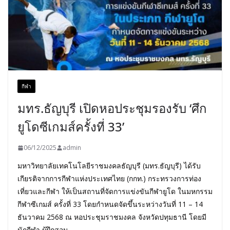
กีฬา
มทร.ธัญบุรี เปิดหอประชุมรองรับ ‘ศึก
ยูโดซีเกมส์ครั้งที่ 33’
06/12/2025
admin
มหาวิทยาลัยเทคโนโลยีราชมงคลธัญบุรี (มทร.ธัญบุรี) ได้รับ
เกียรติจากการกีฬาแห่งประเทศไทย (กกท.) กระทรวงการท่อง
เที่ยวและกีฬา ให้เป็นสถานที่จัดการแข่งขันกีฬายูโด ในมหกรรม
กีฬาซีเกมส์ ครั้งที่ 33 โดยกำหนดจัดขึ้นระหว่างวันที่ 11 – 14
ธันวาคม 2568 ณ หอประชุมราชมงคล จังหวัดปทุมธานี โดยมี
นักกีฬา ผู้ฝึกสอน