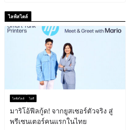
ไลฟ์สไตล์
ไลฟ์สไตล์
ไอที
มาริโอ้ฟีลกู้ด! จากยูสเซอร์ตัวจริง สู่
พรีเซนเตอร์คนแรกในไทย