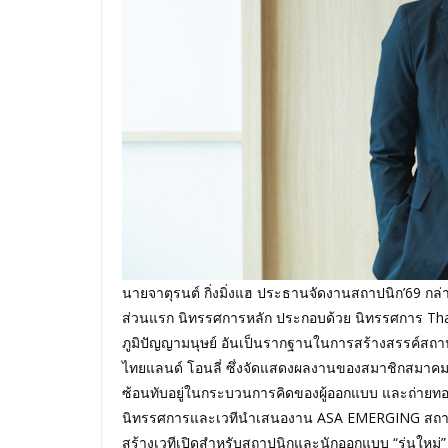
นายจาตุรนต์ กิ่งมิ่งแฮ ประธานจัดงานสถาปนิก’69 ก
ส่วนแรก นิทรรศการหลัก ประกอบด้วย นิทรรศการ Tha
ภูมิปัญญามนุษย์ อันเป็นรากฐานในการสร้างสรรค์สถ
ไทยแลนด์ โอนลี่ ซึ่งจัดแสดงผลงานของสมาชิกสมาคมฯ ผ่
ซ้อนทับอยู่ในกระบวนการคิดของผู้ออกแบบ และถ่ายทอดอ
นิทรรศการและเวทีนำเสนองาน ASA EMERGING สถาปนิ
สร้างเวทีเปิดสําหรับสถาปนิกและนักออกแบบ “รุ่นใหม