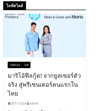
ไลฟ์สไตล์
ไลฟ์สไตล์
ไอที
มาริโอ้ฟีลกู้ด! จากยูสเซอร์ตัว
จริง สู่พรีเซนเตอร์คนแรกใน
ไทย
25/11/2024
admin