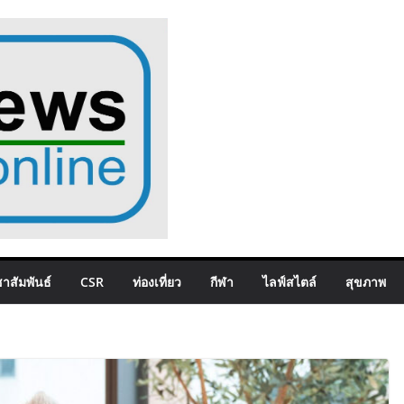
าสัมพันธ์
CSR
ท่องเที่ยว
กีฬา
ไลฟ์สไตล์
สุขภาพ