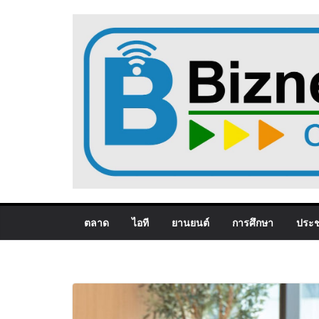
Skip
to
content
ตลาด
ไอที
ยานยนต์
การศึกษา
ประช