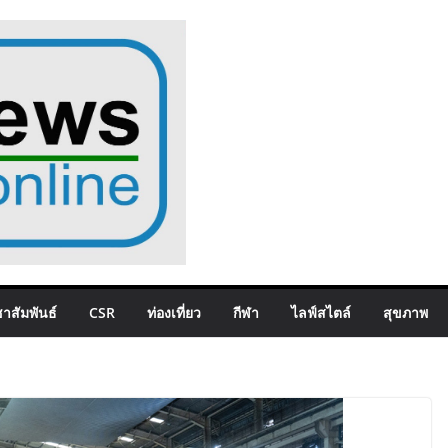
าสัมพันธ์
CSR
ท่องเที่ยว
กีฬา
ไลฟ์สไตล์
สุขภาพ