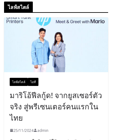
ไลฟ์สไตล์
ไลฟ์สไตล์
ไอที
มาริโอ้ฟีลกู้ด! จากยูสเซอร์ตัว
จริง สู่พรีเซนเตอร์คนแรกใน
ไทย
25/11/2024
admin