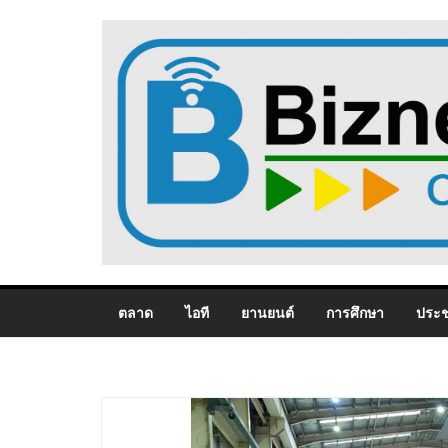
Skip
to
content
ตลาด
ไอที
ยานยนต์
การศึกษา
ประช